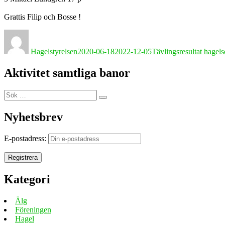
Grattis Filip och Bosse !
Författare
Publicerat
Kategorier
den
Hagelstyrelsen
2020-06-18
2022-12-05
Tävlingsresultat hagel
Aktivitet samtliga banor
Sök
Sök
efter:
Nyhetsbrev
E-postadress:
Kategori
Älg
Föreningen
Hagel