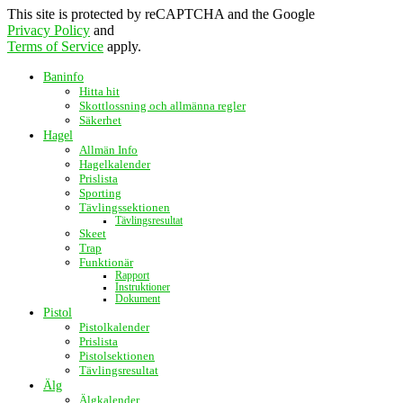
This site is protected by reCAPTCHA and the Google
Privacy Policy
and
Terms of Service
apply.
Baninfo
Hitta hit
Skottlossning och allmänna regler
Säkerhet
Hagel
Allmän Info
Hagelkalender
Prislista
Sporting
Tävlingssektionen
Tävlingsresultat
Skeet
Trap
Funktionär
Rapport
Instruktioner
Dokument
Pistol
Pistolkalender
Prislista
Pistolsektionen
Tävlingsresultat
Älg
Älgkalender