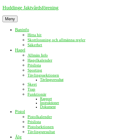
Hoppa
Huddinge Jaktvårdsförening
till
innehåll
Meny
Baninfo
Hitta hit
Skottlossning och allmänna regler
Säkerhet
Hagel
Allmän Info
Hagelkalender
Prislista
Sporting
Tävlingssektionen
Tävlingsresultat
Skeet
Trap
Funktionär
Rapport
Instruktioner
Dokument
Pistol
Pistolkalender
Prislista
Pistolsektionen
Tävlingsresultat
Älg