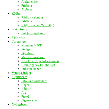
Älgkalender
Prislista
Älgbanan
Rådjur
Rådjurskalender
Prislista
Rådjursbanan ”Miniälg”
Inskjutning
Inskjutningsbanor
Tjejskytte
Föreningen
Kontakta HJVF
Stadgar
Styrelsen
Medlemsansökan
Ansökan till pistolsektionen
Bokningar av klubbhuset
Inlåst på banan ?
Vanliga frågor
Skjutledare
Info för Skjutledare
Hagel
Rådjur
Älg
Pistol
Jägarexamen
Nyhetsbrev