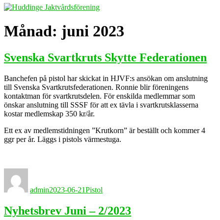
Månad:
juni 2023
Svenska Svartkruts Skytte Federationen
Banchefen på pistol har skickat in HJVF:s ansökan om anslutning
till Svenska Svartkrutsfederationen. Ronnie blir föreningens
kontaktman för svartkrutsdelen. För enskilda medlemmar som
önskar anslutning till SSSF för att ex tävla i svartkrutsklasserna
kostar medlemskap 350 kr/år.
Ett ex av medlemstidningen ”Krutkorn” är beställt och kommer 4
ggr per år. Läggs i pistols värmestuga.
Författare
Publicerat
Kategorier
den
admin
2023-06-21
Pistol
Nyhetsbrev Juni – 2/2023