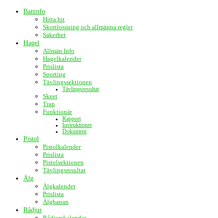
Baninfo
Hitta hit
Skottlossning och allmänna regler
Säkerhet
Hagel
Allmän Info
Hagelkalender
Prislista
Sporting
Tävlingssektionen
Tävlingsresultat
Skeet
Trap
Funktionär
Rapport
Instruktioner
Dokument
Pistol
Pistolkalender
Prislista
Pistolsektionen
Tävlingsresultat
Älg
Älgkalender
Prislista
Älgbanan
Rådjur
Rådjurskalender