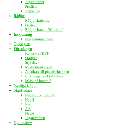
Älgkalender
Prislista
Älgbanan
Rådjur
Rådjurskalender
Prislista
Rådjursbanan ”Miniälg”
Inskjutning
Inskjutningsbanor
Tjejskytte
Föreningen
Kontakta HJVF
Stadgar
Styrelsen
Medlemsansökan
Ansökan till pistolsektionen
Bokningar av klubbhuset
Inlåst på banan ?
Vanliga frågor
Skjutledare
Info för Skjutledare
Hagel
Rådjur
Älg
Pistol
Jägarexamen
Nyhetsbrev