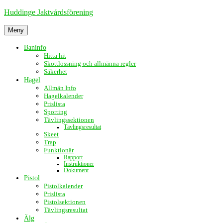
Hoppa
Huddinge Jaktvårdsförening
till
innehåll
Meny
Baninfo
Hitta hit
Skottlossning och allmänna regler
Säkerhet
Hagel
Allmän Info
Hagelkalender
Prislista
Sporting
Tävlingssektionen
Tävlingsresultat
Skeet
Trap
Funktionär
Rapport
Instruktioner
Dokument
Pistol
Pistolkalender
Prislista
Pistolsektionen
Tävlingsresultat
Älg