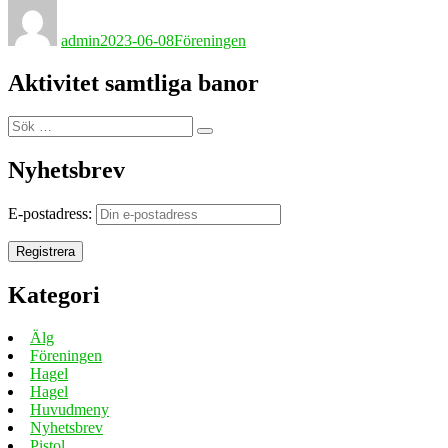
Författare
Publicerat
Kategorier
den
admin
2023-06-08
Föreningen
Aktivitet samtliga banor
Sök
Sök
efter:
Nyhetsbrev
E-postadress:
Kategori
Älg
Föreningen
Hagel
Hagel
Huvudmeny
Nyhetsbrev
Pistol