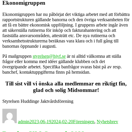
Ekonomigruppen
Ekonomigruppen har nu påbörjat det viktiga arbetet med att förbättra
rapportstrukturen gällande banorna och den övriga verksamheten för
att få en bättre ekonomisk uppföljning. I gruppens arbete ingår även
att säkerställa rutinerna för inköp och fakturahantering och att
fastställa ansvarsområden, attesträtt etc. De nya rutinerna och
verksamhetsstrukturerna beräknas vara klara och i full gång till
banornas öppnande i augusti.
På mailgruppen
styrelsen@hjvf.se
är ni alltid välkomna att ställa
frågor eller komma med idéer gällande klubben och det
övergripande arbetet. Specifika banfrågor svaras bäst på av resp.
banchef, kontaktuppgifterna finns på hemsidan.
Till sist vill vi önska alla medlemmar en riktigt fin,
glad och solig Midsommar!
Styrelsen Huddinge Jaktvårdsförening
Författare
Publicerat
Kategorier
den
admin
2023-06-19
2024-02-20
Föreningen
,
Nyhetsbrev