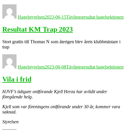
Författare
Publicerat
Kategorier
den
Hagelstyrelsen
2023-06-15
Tävlingsresultat hagelsektionen
Resultat KM Trap 2023
Stort grattis till Thomas N som återigen blev årets klubbmästare i
trap
Författare
Publicerat
Kategorier
den
Hagelstyrelsen
2023-06-08
Tävlingsresultat hagelsektionen
Vila i frid
HJVF’s tidigare ordförande Kjell Herza har avlidit under
föregående helg
.
Kjell som var föreningens ordförande under 30 år, kommer vara
saknad.
Styrelsen