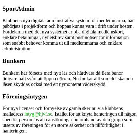
SportAdmin
Klubbens nya digitala administrativa system för medlemmarna, har
påbörjats i projektform och hoppas kunna vara i drift under hösten.
Fördelarna med det nya systemet är bl.a digitala medlemskort,
enklare betalningar, nyhetsbrev samt pushnotiser för information
som snabbt behöver komma ut till medlemmarna och enklare
administration.
Bunkern
Bunkern har försetts med nytt lås och hårdvara då flera banor
tidigare haft svårt att öppna dörren. Nu funkar allt som det ska och
låsen skyddas också med ett nymonterat väderskydd.
Föreningsintygen
För nya licenser och förnyelse av gamla sker nu via klubbens
mailadress
intyg@hjvf.se
. Istället för att knyta hanteringen till någon
specifik person tas alla ansökningar nu omhand av den grupp som
utsetts av föreningen för en större säkerhet och tillförlitlighet i
hanteringen.