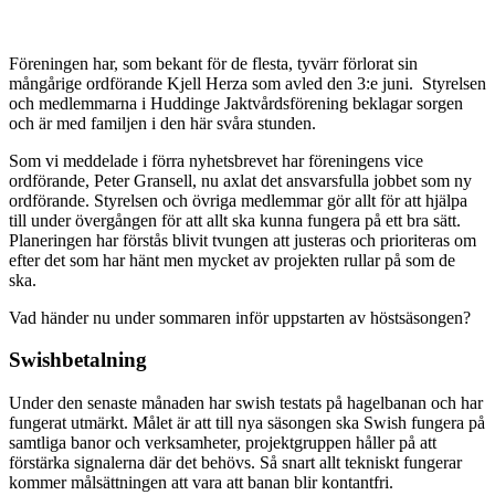
Föreningen har, som bekant för de flesta, tyvärr förlorat sin
mångårige ordförande Kjell Herza som avled den 3:e juni. Styrelsen
och medlemmarna i Huddinge Jaktvårdsförening beklagar sorgen
och är med familjen i den här svåra stunden.
Som vi meddelade i förra nyhetsbrevet har föreningens vice
ordförande, Peter Gransell, nu axlat det ansvarsfulla jobbet som ny
ordförande. Styrelsen och övriga medlemmar gör allt för att hjälpa
till under övergången för att allt ska kunna fungera på ett bra sätt.
Planeringen har förstås blivit tvungen att justeras och prioriteras om
efter det som har hänt men mycket av projekten rullar på som de
ska.
Vad händer nu under sommaren inför uppstarten av höstsäsongen?
Swishbetalning
Under den senaste månaden har swish testats på hagelbanan och har
fungerat utmärkt. Målet är att till nya säsongen ska Swish fungera på
samtliga banor och verksamheter, projektgruppen håller på att
förstärka signalerna där det behövs. Så snart allt tekniskt fungerar
kommer målsättningen att vara att banan blir kontantfri.