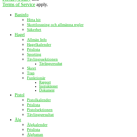
Terms of Service
apply.
Baninfo
Hitta hit
Skottlossning och allmänna regler
Säkerhet
Hagel
Allmän Info
Hagelkalender
Prislista
Sporting
Tävlingssektionen
Tävlingsresultat
Skeet
Trap
Funktionär
Rapport
Instruktioner
Dokument
Pistol
Pistolkalender
Prislista
Pistolsektionen
Tävlingsresultat
Älg
Älgkalender
Prislista
Älgbanan