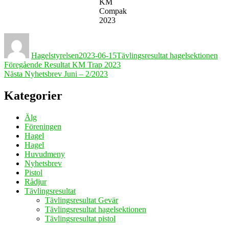
KM
Compak
2023
Författare
Publicerat
Kategorier
den
Hagelstyrelsen
2023-06-15
Tävlingsresultat hagelsektionen
Inläggsnavigering
Föregående
Föregående
Resultat KM Trap 2023
Nästa
inlägg:
Nästa
Nyhetsbrev Juni – 2/2023
inlägg:
Kategorier
Älg
Föreningen
Hagel
Hagel
Huvudmeny
Nyhetsbrev
Pistol
Rådjur
Tävlingsresultat
Tävlingsresultat Gevär
Tävlingsresultat hagelsektionen
Tävlingsresultat pistol