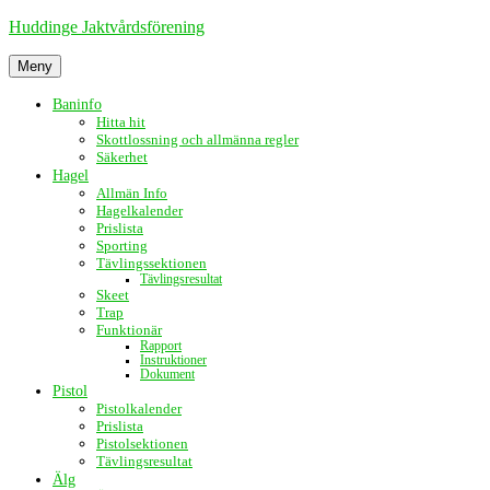
Hoppa
Huddinge Jaktvårdsförening
till
innehåll
Meny
Baninfo
Hitta hit
Skottlossning och allmänna regler
Säkerhet
Hagel
Allmän Info
Hagelkalender
Prislista
Sporting
Tävlingssektionen
Tävlingsresultat
Skeet
Trap
Funktionär
Rapport
Instruktioner
Dokument
Pistol
Pistolkalender
Prislista
Pistolsektionen
Tävlingsresultat
Älg