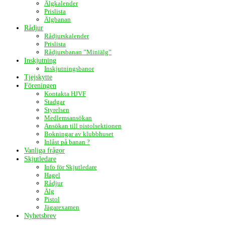
Älgkalender
Prislista
Älgbanan
Rådjur
Rådjurskalender
Prislista
Rådjursbanan ”Miniälg”
Inskjutning
Inskjutningsbanor
Tjejskytte
Föreningen
Kontakta HJVF
Stadgar
Styrelsen
Medlemsansökan
Ansökan till pistolsektionen
Bokningar av klubbhuset
Inlåst på banan ?
Vanliga frågor
Skjutledare
Info för Skjutledare
Hagel
Rådjur
Älg
Pistol
Jägarexamen
Nyhetsbrev