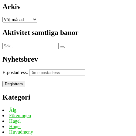
Arkiv
Arkiv
Aktivitet samtliga banor
Sök
Sök
efter:
Nyhetsbrev
E-postadress:
Kategori
Älg
Föreningen
Hagel
Hagel
Huvudmeny