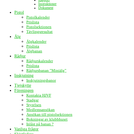
Rapport
Instruktioner
Dokument
Pistol
Pistolkalender
Prislista
Pistolsektionen
Tävlingsresultat
Älg
Älgkalender
Prislista
Älgbanan
Rådjur
Rådjurskalender
Prislista
Rådjursbanan ”Miniälg”
Inskjutning
Inskjutningsbanor
Tjejskytte
Föreningen
Kontakta HJVF
Stadgar
Styrelsen
Medlemsansökan
Ansökan till pistolsektionen
Bokningar av klubbhuset
Inlåst på banan ?
Vanliga frågor
Skjutledare