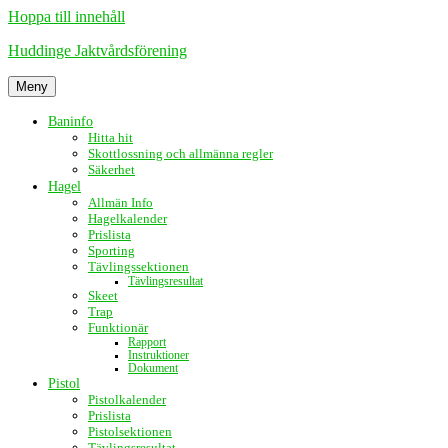
Hoppa till innehåll
Huddinge Jaktvårdsförening
Meny
Baninfo
Hitta hit
Skottlossning och allmänna regler
Säkerhet
Hagel
Allmän Info
Hagelkalender
Prislista
Sporting
Tävlingssektionen
Tävlingsresultat
Skeet
Trap
Funktionär
Rapport
Instruktioner
Dokument
Pistol
Pistolkalender
Prislista
Pistolsektionen
Tävlingsresultat