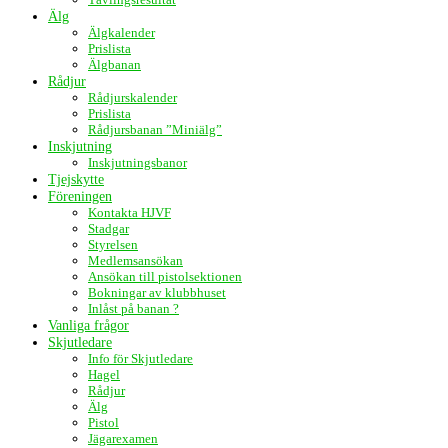
Älg
Älgkalender
Prislista
Älgbanan
Rådjur
Rådjurskalender
Prislista
Rådjursbanan ”Miniälg”
Inskjutning
Inskjutningsbanor
Tjejskytte
Föreningen
Kontakta HJVF
Stadgar
Styrelsen
Medlemsansökan
Ansökan till pistolsektionen
Bokningar av klubbhuset
Inlåst på banan ?
Vanliga frågor
Skjutledare
Info för Skjutledare
Hagel
Rådjur
Älg
Pistol
Jägarexamen