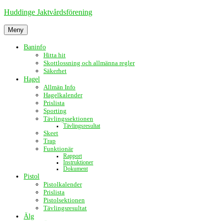
Hoppa
Huddinge Jaktvårdsförening
till
innehåll
Meny
Baninfo
Hitta hit
Skottlossning och allmänna regler
Säkerhet
Hagel
Allmän Info
Hagelkalender
Prislista
Sporting
Tävlingssektionen
Tävlingsresultat
Skeet
Trap
Funktionär
Rapport
Instruktioner
Dokument
Pistol
Pistolkalender
Prislista
Pistolsektionen
Tävlingsresultat
Älg