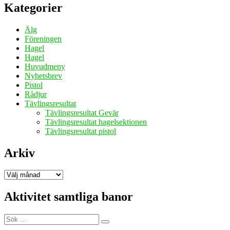
Kategorier
Älg
Föreningen
Hagel
Hagel
Huvudmeny
Nyhetsbrev
Pistol
Rådjur
Tävlingsresultat
Tävlingsresultat Gevär
Tävlingsresultat hagelsektionen
Tävlingsresultat pistol
Arkiv
Arkiv
Aktivitet samtliga banor
Sök
Sök
efter: