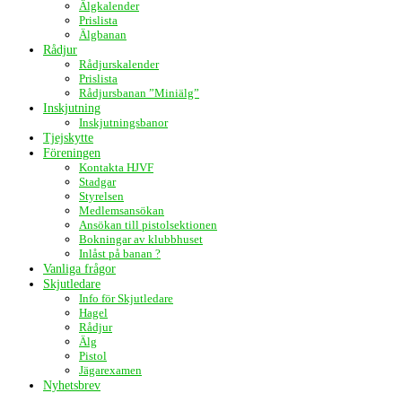
Älgkalender
Prislista
Älgbanan
Rådjur
Rådjurskalender
Prislista
Rådjursbanan ”Miniälg”
Inskjutning
Inskjutningsbanor
Tjejskytte
Föreningen
Kontakta HJVF
Stadgar
Styrelsen
Medlemsansökan
Ansökan till pistolsektionen
Bokningar av klubbhuset
Inlåst på banan ?
Vanliga frågor
Skjutledare
Info för Skjutledare
Hagel
Rådjur
Älg
Pistol
Jägarexamen
Nyhetsbrev