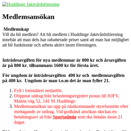
Medlemsansökan
Medlemskap
Vill du bli medlem? Att bli medlem i Huddinge Jaktvårdsförening
innebär att man dels har rabatterade priser samt att man har möjlighet
att bli funktionär och arbeta aktivt inom föreningen.
Inträdesavgiften
för nya medlemmar är
800 kr och årsavgiften
är på 800 kr
,
tillsammans 1600 kr för första året.
För ungdom är inträdesavgiften 400 kr och medlemsavgiften
på 400 kr. Ungdom är man t.o.m det år man fyller 21.
Fyll i formuläret nedanför.
Oöppnat utdrag från belastningsregistret postas till HJFV,
Malms väg 52, 141 91 Huddinge.
Medlemsansökan tas upp på nästkommande styrelsemöte efter
mottagande av utdrag. Vid godkänd ansökan skickas en
betalningsavi ut från
Sportadmin
som ska betalas inom 21
dagar.