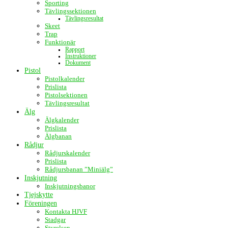
Sporting
Tävlingssektionen
Tävlingsresultat
Skeet
Trap
Funktionär
Rapport
Instruktioner
Dokument
Pistol
Pistolkalender
Prislista
Pistolsektionen
Tävlingsresultat
Älg
Älgkalender
Prislista
Älgbanan
Rådjur
Rådjurskalender
Prislista
Rådjursbanan ”Miniälg”
Inskjutning
Inskjutningsbanor
Tjejskytte
Föreningen
Kontakta HJVF
Stadgar
Styrelsen