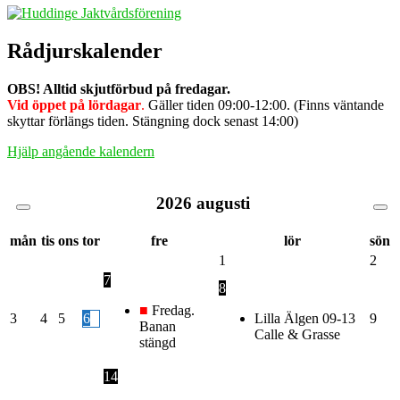
Rådjurskalender
OBS! Alltid skjutförbud på fredagar.
Vid öppet på lördagar
.
Gäller tiden 09:00-12:00. (Finns väntande
skyttar förlängs tiden. Stängning dock senast 14:00)
Hjälp angående kalendern
2026
augusti
mån
tis
ons
tor
fre
lör
sön
1
2
7
8
■
Fredag.
3
4
5
6
Lilla Älgen 09-13
9
Banan
Calle & Grasse
stängd
14