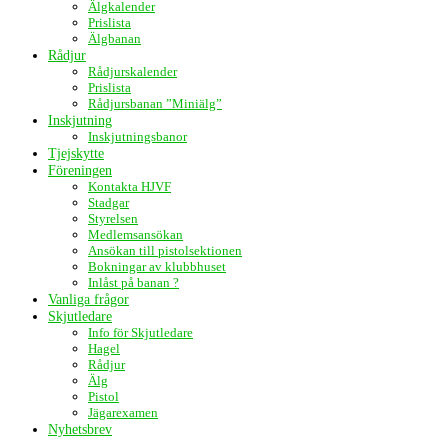
Älgkalender
Prislista
Älgbanan
Rådjur
Rådjurskalender
Prislista
Rådjursbanan ”Miniälg”
Inskjutning
Inskjutningsbanor
Tjejskytte
Föreningen
Kontakta HJVF
Stadgar
Styrelsen
Medlemsansökan
Ansökan till pistolsektionen
Bokningar av klubbhuset
Inlåst på banan ?
Vanliga frågor
Skjutledare
Info för Skjutledare
Hagel
Rådjur
Älg
Pistol
Jägarexamen
Nyhetsbrev