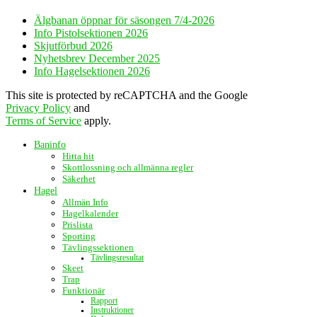
Älgbanan öppnar för säsongen 7/4-2026
Info Pistolsektionen 2026
Skjutförbud 2026
Nyhetsbrev December 2025
Info Hagelsektionen 2026
This site is protected by reCAPTCHA and the Google
Privacy Policy
and
Terms of Service
apply.
Baninfo
Hitta hit
Skottlossning och allmänna regler
Säkerhet
Hagel
Allmän Info
Hagelkalender
Prislista
Sporting
Tävlingssektionen
Tävlingsresultat
Skeet
Trap
Funktionär
Rapport
Instruktioner