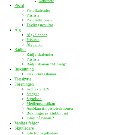
Dokument
Pistol
Pistolkalender
Prislista
Pistolsektionen
Tävlingsresultat
Älg
Älgkalender
Prislista
Älgbanan
Rådjur
Rådjurskalender
Prislista
Rådjursbanan ”Miniälg”
Inskjutning
Inskjutningsbanor
Tjejskytte
Föreningen
Kontakta HJVF
Stadgar
Styrelsen
Medlemsansökan
Ansökan till pistolsektionen
Bokningar av klubbhuset
Inlåst på banan ?
Vanliga frågor
Skjutledare
Info för Skjutledare