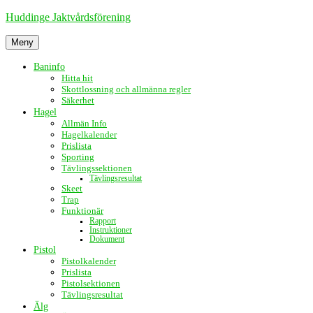
Hoppa
Huddinge Jaktvårdsförening
till
innehåll
Meny
Baninfo
Hitta hit
Skottlossning och allmänna regler
Säkerhet
Hagel
Allmän Info
Hagelkalender
Prislista
Sporting
Tävlingssektionen
Tävlingsresultat
Skeet
Trap
Funktionär
Rapport
Instruktioner
Dokument
Pistol
Pistolkalender
Prislista
Pistolsektionen
Tävlingsresultat
Älg