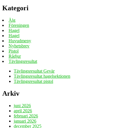
Kategori
Älg
Föreningen
Hagel
Hagel
Huvudmeny
Nyhetsbrev
Pistol
Rådjur
Tävlingsresultat
Tävlingsresultat Gevär
Tävlingsresultat hagelsektionen
Tävlingsresultat pistol
Arkiv
juni 2026
april 2026
februari 2026
januari 2026
december 2025