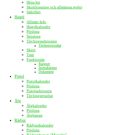
Hitta hit
Skottlossning och allmänna regler
Säkerhet
Hagel
Allmän Info
Hagelkalender
Prislista
Sporting
Tävlingssektionen
Tävlingsresultat
Skeet
Trap
Funktionär
Rapport
Instruktioner
Dokument
Pistol
Pistolkalender
Prislista
Pistolsektionen
Tävlingsresultat
Älg
Älgkalender
Prislista
Älgbanan
Rådjur
Rådjurskalender
Prislista
Rådjursbanan ”Miniälg”