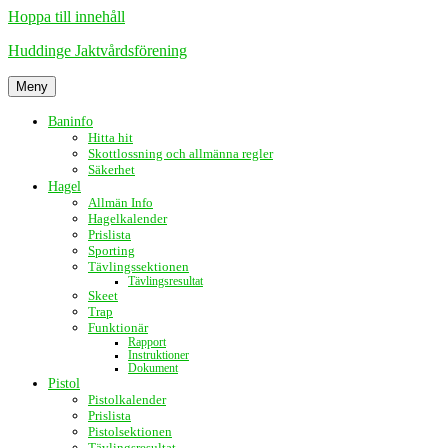
Hoppa till innehåll
Huddinge Jaktvårdsförening
Meny
Baninfo
Hitta hit
Skottlossning och allmänna regler
Säkerhet
Hagel
Allmän Info
Hagelkalender
Prislista
Sporting
Tävlingssektionen
Tävlingsresultat
Skeet
Trap
Funktionär
Rapport
Instruktioner
Dokument
Pistol
Pistolkalender
Prislista
Pistolsektionen
Tävlingsresultat