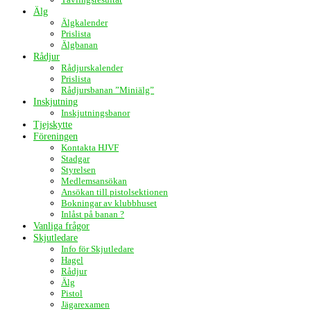
Älg
Älgkalender
Prislista
Älgbanan
Rådjur
Rådjurskalender
Prislista
Rådjursbanan ”Miniälg”
Inskjutning
Inskjutningsbanor
Tjejskytte
Föreningen
Kontakta HJVF
Stadgar
Styrelsen
Medlemsansökan
Ansökan till pistolsektionen
Bokningar av klubbhuset
Inlåst på banan ?
Vanliga frågor
Skjutledare
Info för Skjutledare
Hagel
Rådjur
Älg
Pistol
Jägarexamen