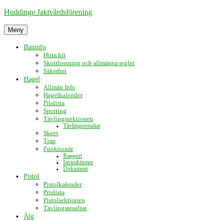
Hoppa
Huddinge Jaktvårdsförening
till
innehåll
Meny
Baninfo
Hitta hit
Skottlossning och allmänna regler
Säkerhet
Hagel
Allmän Info
Hagelkalender
Prislista
Sporting
Tävlingssektionen
Tävlingsresultat
Skeet
Trap
Funktionär
Rapport
Instruktioner
Dokument
Pistol
Pistolkalender
Prislista
Pistolsektionen
Tävlingsresultat
Älg