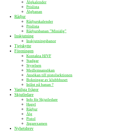
Älgkalender
Prislista
Älgbanan
Rådjur
Rådjurskalender
Prislista
Rådjursbanan ”Miniälg”
Inskjutning
Inskjutningsbanor
Tjejskytte
Föreningen
Kontakta HJVF
Stadgar
Styrelsen
Medlemsansökan
Ansökan till pistolsektionen
Bokningar av klubbhuset
Inlåst på banan ?
Vanliga frågor
Skjutledare
Info för Skjutledare
Hagel
Rådjur
Älg
Pistol
Jägarexamen
Nyhetsbrev