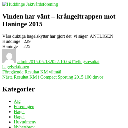
Vinden har vänt – krångeltrappen mot
Haninge 2015
Våra duktiga hagelskyttar har gjort det, vi säger, ÄNTLIGEN.
Huddinge 229
Haninge 225
Författare
Publicerat
Kategorier
den
admin
2015-05-18
2022-10-04
Tävlingsresultat
hagelsektionen
Inläggsnavigering
Föregående
Föregående
Resultat KM viltmål
Nästa
inlägg:
Nästa
Resultat KM i Compact Sporting 2015 100 duvor
inlägg:
Kategorier
Älg
Föreningen
Hagel
Hagel
Huvudmeny
Nyhetsbrev