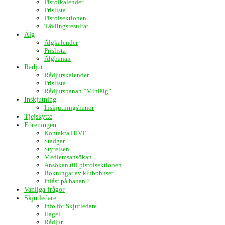
Pistolkalender
Prislista
Pistolsektionen
Tävlingsresultat
Älg
Älgkalender
Prislista
Älgbanan
Rådjur
Rådjurskalender
Prislista
Rådjursbanan ”Miniälg”
Inskjutning
Inskjutningsbanor
Tjejskytte
Föreningen
Kontakta HJVF
Stadgar
Styrelsen
Medlemsansökan
Ansökan till pistolsektionen
Bokningar av klubbhuset
Inlåst på banan ?
Vanliga frågor
Skjutledare
Info för Skjutledare
Hagel
Rådjur