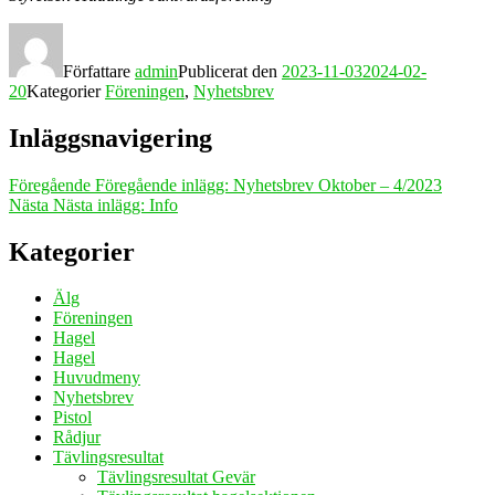
Författare
admin
Publicerat den
2023-11-03
2024-02-
20
Kategorier
Föreningen
,
Nyhetsbrev
Inläggsnavigering
Föregående
Föregående inlägg:
Nyhetsbrev Oktober – 4/2023
Nästa
Nästa inlägg:
Info
Kategorier
Älg
Föreningen
Hagel
Hagel
Huvudmeny
Nyhetsbrev
Pistol
Rådjur
Tävlingsresultat
Tävlingsresultat Gevär