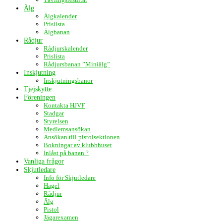
Älg
Älgkalender
Prislista
Älgbanan
Rådjur
Rådjurskalender
Prislista
Rådjursbanan ”Miniälg”
Inskjutning
Inskjutningsbanor
Tjejskytte
Föreningen
Kontakta HJVF
Stadgar
Styrelsen
Medlemsansökan
Ansökan till pistolsektionen
Bokningar av klubbhuset
Inlåst på banan ?
Vanliga frågor
Skjutledare
Info för Skjutledare
Hagel
Rådjur
Älg
Pistol
Jägarexamen