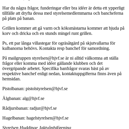
Har du några frågor, funderingar eller bra idéer är detta ett ypperligt
tillfälle att dryfta dessa med styrelsemedlemmarna och bancheferna
på plats på banan.
Grillen kommer att gå varm och köksmästarna kommer att bjuda på
korv och dricka och en stunds mingel runt grillen.
Ps, ett par långa villastegar för ogräsåtgärd på skjutvallarna för
kulbanorna behövs. Kontakta resp banchef för samordning.
På mailgruppen styrelsen@hjvf.se är ni alltid välkomna att ställa
frågor eller komma med idéer gällande klubben och det
övergripande arbetet. Specifika banfrågor svaras bäst på av
respektive banchef enligt nedan, kontaktuppgifterna finns även på
hemsidan.
Pistolbanan: pistolstyrelsen@hjvf.se
Älgbanan: alg@hjvf.se
Rådjursbanan: radjur@hjvf.se
Hagelbanan: hagelstyrelsen@hjvf.se
Styrelsen Huddinge Jaktvårdsförening