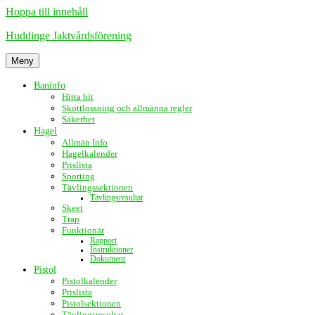
Hoppa till innehåll
Huddinge Jaktvårdsförening
Meny
Baninfo
Hitta hit
Skottlossning och allmänna regler
Säkerhet
Hagel
Allmän Info
Hagelkalender
Prislista
Sporting
Tävlingssektionen
Tävlingsresultat
Skeet
Trap
Funktionär
Rapport
Instruktioner
Dokument
Pistol
Pistolkalender
Prislista
Pistolsektionen
Tävlingsresultat