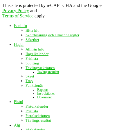
This site is protected by reCAPTCHA and the Google
Privacy Policy
and
Terms of Service
apply.
Baninfo
Hitta hit
Skottlossning och allmänna regler
Säkerhet
Hagel
Allmän Info
Hagelkalender
Prislista
Sporting
Tävlingssektionen
Tävlingsresultat
Skeet
Trap
Funktionär
Rapport
Instruktioner
Dokument
Pistol
Pistolkalender
Prislista
Pistolsektionen
Tävlingsresultat
Älg
Älgkalender