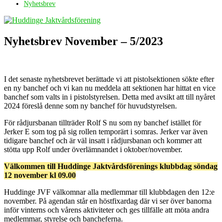
Nyhetsbrev
Nyhetsbrev November – 5/2023
I det senaste nyhetsbrevet berättade vi att pistolsektionen sökte efter
en ny banchef och vi kan nu meddela att sektionen har hittat en vice
banchef som valts in i pistolstyrelsen. Detta med avsikt att till nyåret
2024 föreslå denne som ny banchef för huvudstyrelsen.
För rådjursbanan tillträder Rolf S nu som ny banchef istället för
Jerker E som tog på sig rollen temporärt i somras. Jerker var även
tidigare banchef och är väl insatt i rådjursbanan och kommer att
stötta upp Rolf under överlämnandet i oktober/november.
Välkommen till Huddinge Jaktvårdsförenings klubbdag söndag
12 november kl 09.00
Huddinge JVF välkomnar alla medlemmar till klubbdagen den 12:e
november. På agendan står en höstfixardag där vi ser över banorna
inför vinterns och vårens aktiviteter och ges tillfälle att möta andra
medlemmar, styrelse och bancheferna.