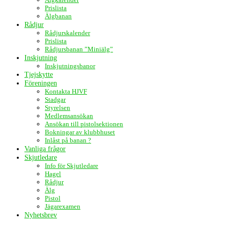
Prislista
Älgbanan
Rådjur
Rådjurskalender
Prislista
Rådjursbanan ”Miniälg”
Inskjutning
Inskjutningsbanor
Tjejskytte
Föreningen
Kontakta HJVF
Stadgar
Styrelsen
Medlemsansökan
Ansökan till pistolsektionen
Bokningar av klubbhuset
Inlåst på banan ?
Vanliga frågor
Skjutledare
Info för Skjutledare
Hagel
Rådjur
Älg
Pistol
Jägarexamen
Nyhetsbrev