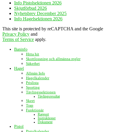
Info Pistolsektionen 2026
Skjutförbud 2026
Nyhetsbrev December 2025
Info Hagelsektionen 2026
This site is protected by reCAPTCHA and the Google
Privacy Policy
and
Terms of Service
apply.
Baninfo
Hitta hit
Skottlossning och allmänna regler
Säkerhet
Hagel
Allmän Info
Hagelkalender
Prislista
Sporting
Tävlingssektionen
Tävlingsresultat
Skeet
Trap
Funktionär
Rapport
Instruktioner
Dokument
Pistol
Pistolkalender