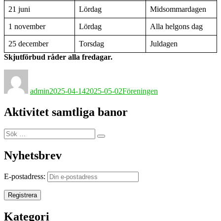
21 juni
Lördag
Midsommardagen
1 november
Lördag
Alla helgons dag
25 december
Torsdag
Juldagen
Skjutförbud råder alla fredagar.
Författare
Publicerat
Kategorier
den
admin
2025-04-14
2025-05-02
Föreningen
Aktivitet samtliga banor
Sök
Sök
efter:
Nyhetsbrev
E-postadress:
Kategori