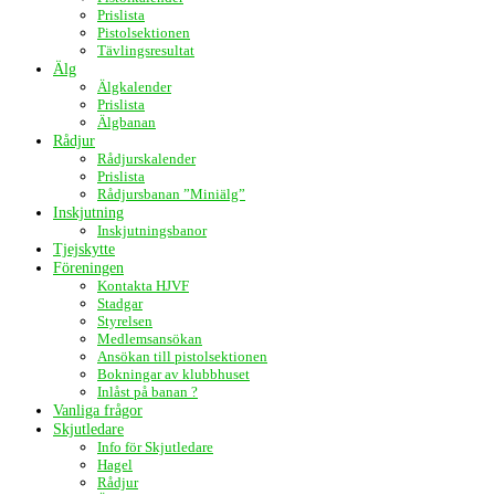
Prislista
Pistolsektionen
Tävlingsresultat
Älg
Älgkalender
Prislista
Älgbanan
Rådjur
Rådjurskalender
Prislista
Rådjursbanan ”Miniälg”
Inskjutning
Inskjutningsbanor
Tjejskytte
Föreningen
Kontakta HJVF
Stadgar
Styrelsen
Medlemsansökan
Ansökan till pistolsektionen
Bokningar av klubbhuset
Inlåst på banan ?
Vanliga frågor
Skjutledare
Info för Skjutledare
Hagel
Rådjur