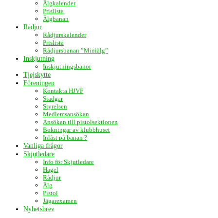
Älgkalender
Prislista
Älgbanan
Rådjur
Rådjurskalender
Prislista
Rådjursbanan ”Miniälg”
Inskjutning
Inskjutningsbanor
Tjejskytte
Föreningen
Kontakta HJVF
Stadgar
Styrelsen
Medlemsansökan
Ansökan till pistolsektionen
Bokningar av klubbhuset
Inlåst på banan ?
Vanliga frågor
Skjutledare
Info för Skjutledare
Hagel
Rådjur
Älg
Pistol
Jägarexamen
Nyhetsbrev