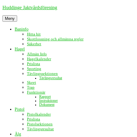
Hoppa
Huddinge Jaktvårdsförening
till
innehåll
Meny
Baninfo
Hitta hit
Skottlossning och allmänna regler
Säkerhet
Hagel
Allmän Info
Hagelkalender
Prislista
Sporting
Tävlingssektionen
Tävlingsresultat
Skeet
Trap
Funktionär
Rapport
Instruktioner
Dokument
Pistol
Pistolkalender
Prislista
Pistolsektionen
Tävlingsresultat
Älg