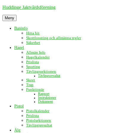
Hoppa
Huddinge Jaktvårdsförening
till
innehåll
Meny
Baninfo
Hitta hit
Skottlossning och allmänna regler
Säkerhet
Hagel
Allmän Info
Hagelkalender
Prislista
Sporting
Tävlingssektionen
Tävlingsresultat
Skeet
Trap
Funktionär
Rapport
Instruktioner
Dokument
Pistol
Pistolkalender
Prislista
Pistolsektionen
Tävlingsresultat
Älg