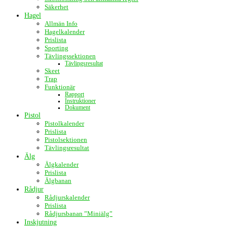
Säkerhet
Hagel
Allmän Info
Hagelkalender
Prislista
Sporting
Tävlingssektionen
Tävlingsresultat
Skeet
Trap
Funktionär
Rapport
Instruktioner
Dokument
Pistol
Pistolkalender
Prislista
Pistolsektionen
Tävlingsresultat
Älg
Älgkalender
Prislista
Älgbanan
Rådjur
Rådjurskalender
Prislista
Rådjursbanan ”Miniälg”
Inskjutning