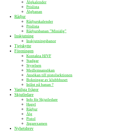
Älgkalender
Prislista
Älgbanan
Rådjur
Rådjurskalender
Prislista
Rådjursbanan ”Miniälg”
Inskjutning
Inskjutningsbanor
Tjejskytte
Föreningen
Kontakta HJVF
Stadgar
Styrelsen
Medlemsansökan
Ansökan till pistolsektionen
Bokningar av klubbhuset
Inlåst på banan ?
Vanliga frågor
Skjutledare
Info för Skjutledare
Hagel
Rådjur
Älg
Pistol
Jägarexamen
Nyhetsbrev