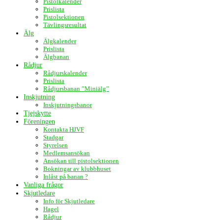
Pistolkalender
Prislista
Pistolsektionen
Tävlingsresultat
Älg
Älgkalender
Prislista
Älgbanan
Rådjur
Rådjurskalender
Prislista
Rådjursbanan ”Miniälg”
Inskjutning
Inskjutningsbanor
Tjejskytte
Föreningen
Kontakta HJVF
Stadgar
Styrelsen
Medlemsansökan
Ansökan till pistolsektionen
Bokningar av klubbhuset
Inlåst på banan ?
Vanliga frågor
Skjutledare
Info för Skjutledare
Hagel
Rådjur