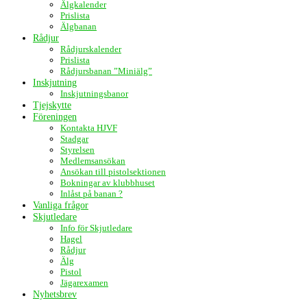
Älgkalender
Prislista
Älgbanan
Rådjur
Rådjurskalender
Prislista
Rådjursbanan ”Miniälg”
Inskjutning
Inskjutningsbanor
Tjejskytte
Föreningen
Kontakta HJVF
Stadgar
Styrelsen
Medlemsansökan
Ansökan till pistolsektionen
Bokningar av klubbhuset
Inlåst på banan ?
Vanliga frågor
Skjutledare
Info för Skjutledare
Hagel
Rådjur
Älg
Pistol
Jägarexamen
Nyhetsbrev