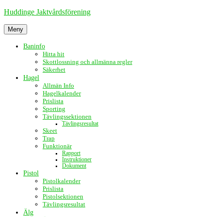
Hoppa
Huddinge Jaktvårdsförening
till
innehåll
Meny
Baninfo
Hitta hit
Skottlossning och allmänna regler
Säkerhet
Hagel
Allmän Info
Hagelkalender
Prislista
Sporting
Tävlingssektionen
Tävlingsresultat
Skeet
Trap
Funktionär
Rapport
Instruktioner
Dokument
Pistol
Pistolkalender
Prislista
Pistolsektionen
Tävlingsresultat
Älg