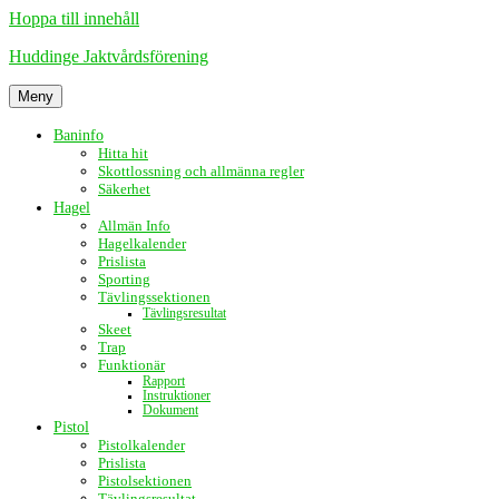
Hoppa till innehåll
Huddinge Jaktvårdsförening
Meny
Baninfo
Hitta hit
Skottlossning och allmänna regler
Säkerhet
Hagel
Allmän Info
Hagelkalender
Prislista
Sporting
Tävlingssektionen
Tävlingsresultat
Skeet
Trap
Funktionär
Rapport
Instruktioner
Dokument
Pistol
Pistolkalender
Prislista
Pistolsektionen
Tävlingsresultat