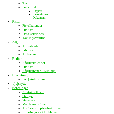
Trap
Funktionär
Rapport
Instruktioner
Dokument
Pistol
Pistolkalender
Prislista
Pistolsektionen
Tävlingsresultat
Älg
Älgkalender
Prislista
Älgbanan
Rådjur
Rådjurskalender
Prislista
Rådjursbanan ”Miniälg”
Inskjutning
Inskjutningsbanor
Tjejskytte
Föreningen
Kontakta HJVF
Stadgar
Styrelsen
Medlemsansökan
Ansökan till pistolsektionen
Bokningar av klubbhuset