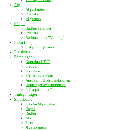
Älg
Älgkalender
Prislista
Älgbanan
Rådjur
Rådjurskalender
Prislista
Rådjursbanan ”Miniälg”
Inskjutning
Inskjutningsbanor
Tjejskytte
Föreningen
Kontakta HJVF
Stadgar
Styrelsen
Medlemsansökan
Ansökan till pistolsektionen
Bokningar av klubbhuset
Inlåst på banan ?
Vanliga frågor
Skjutledare
Info för Skjutledare
Hagel
Rådjur
Älg
Pistol
Jägarexamen