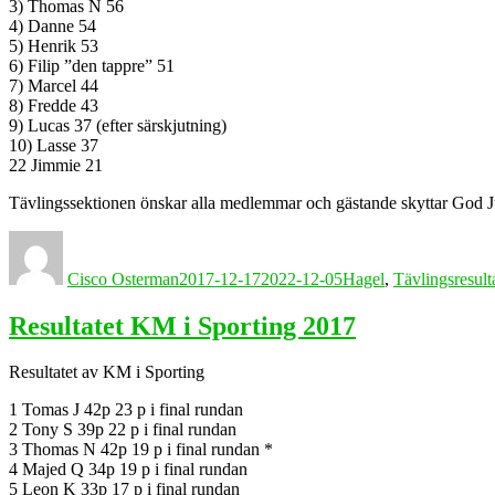
3) Thomas N 56
4) Danne 54
5) Henrik 53
6) Filip ”den tappre” 51
7) Marcel 44
8) Fredde 43
9) Lucas 37 (efter särskjutning)
10) Lasse 37
22 Jimmie 21
Tävlingssektionen önskar alla medlemmar och gästande skyttar God J
Författare
Publicerat
Kategorier
den
Cisco Osterman
2017-12-17
2022-12-05
Hagel
,
Tävlingsresult
Resultatet KM i Sporting 2017
Resultatet av KM i Sporting
1 Tomas J 42p 23 p i final rundan
2 Tony S 39p 22 p i final rundan
3 Thomas N 42p 19 p i final rundan *
4 Majed Q 34p 19 p i final rundan
5 Leon K 33p 17 p i final rundan