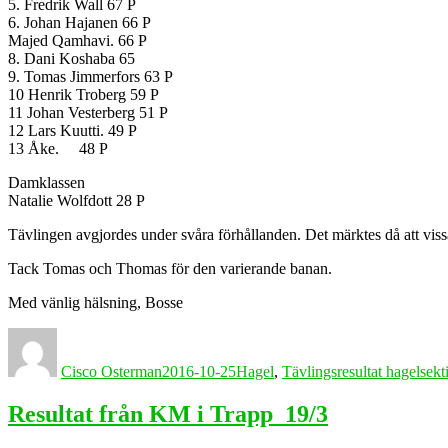
5. Fredrik Wall 67 P
6. Johan Hajanen 66 P
Majed Qamhavi. 66 P
8. Dani Koshaba 65
9. Tomas Jimmerfors 63 P
10 Henrik Troberg 59 P
11 Johan Vesterberg 51 P
12 Lars Kuutti. 49 P
13 Åke. 48 P
Damklassen
Natalie Wolfdott 28 P
Tävlingen avgjordes under svåra förhållanden. Det märktes då att vissa
Tack Tomas och Thomas för den varierande banan.
Med vänlig hälsning, Bosse
Författare
Publicerat
Kategorier
den
Cisco Osterman
2016-10-25
Hagel
,
Tävlingsresultat hagelsek
Resultat från KM i Trapp 19/3