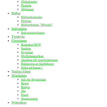
Älgkalender
Prislista
Älgbanan
Rådjur
Rådjurskalender
Prislista
Rådjursbanan ”Miniälg”
Inskjutning
Inskjutningsbanor
Tjejskytte
Föreningen
Kontakta HJVF
Stadgar
Styrelsen
Medlemsansökan
Ansökan till pistolsektionen
Bokningar av klubbhuset
Inlåst på banan ?
Vanliga frågor
Skjutledare
Info för Skjutledare
Hagel
Rådjur
Älg
Pistol
Jägarexamen
Nyhetsbrev