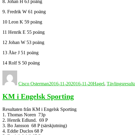
8. Johan H 63 poäng
9. Fredrik W 61 poäng
10 Leon K 59 poäng
11 Henrik E 55 poäng
12 Johan W 53 poäng
13 Åke J 51 poäng
14 Rolf S 50 poäng
Författare
Publicerat
Kategorier
den
Cisco Osterman
2016-11-20
2016-11-20
Hagel
,
Tävlingsresult
KM i Engelsk Sporting
Resultaten från KM i Engelsk Sporting
1. Thomas Noren 73p
2. Henrik Edlund. 69 P
3. Bo Jansson 68 P (särskjutning)
4. Eddie Duclos 68 P