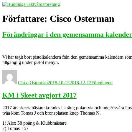
Författare:
Cisco Osterman
Förändringar i den gemensamma kalende
Vi har tagit bort pistolkalendern från den gemensamma kalendern som vi
tillgänglig under pistol menyn.
Författare
Publicerat
Kategorier
den
Cisco Osterman
2018-10-15
2018-12-12
Föreningen
KM i Skeet avgjort 2017
2017 års skeet-mästare korades i sträng polarkyla och under svåra ljus
tvåa kom Tomas J och bronsplatsen knep Thomas N.
1) Alex 58 poäng & Klubbmästare
2) Tomas J 57