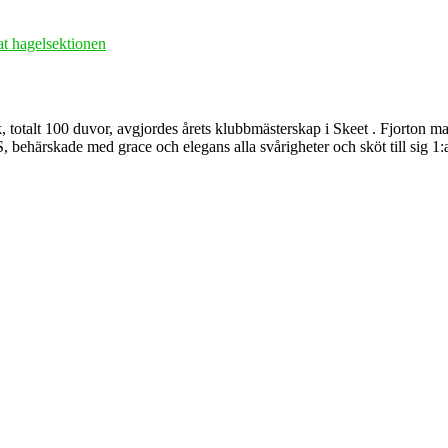
at hagelsektionen
 totalt 100 duvor, avgjordes årets klubbmästerskap i Skeet . Fjorton man
S, behärskade med grace och elegans alla svårigheter och sköt till sig