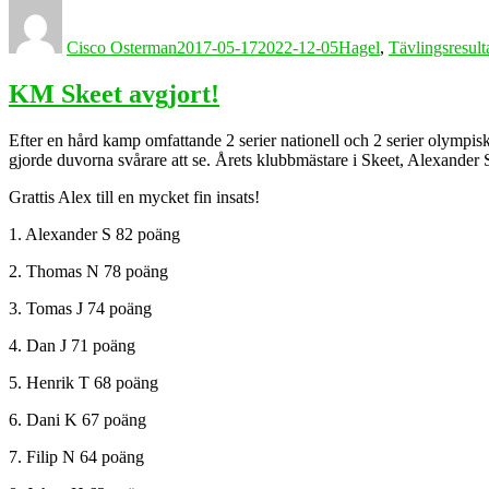
Författare
Publicerat
Kategorier
den
Cisco Osterman
2017-05-17
2022-12-05
Hagel
,
Tävlingsresult
KM Skeet avgjort!
Efter en hård kamp omfattande 2 serier nationell och 2 serier olympisk,
gjorde duvorna svårare att se. Årets klubbmästare i Skeet, Alexander 
Grattis Alex till en mycket fin insats!
1. Alexander S 82 poäng
2. Thomas N 78 poäng
3. Tomas J 74 poäng
4. Dan J 71 poäng
5. Henrik T 68 poäng
6. Dani K 67 poäng
7. Filip N 64 poäng