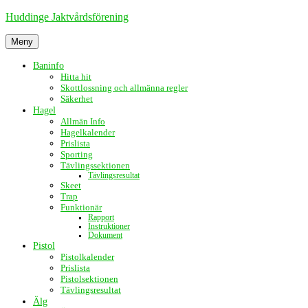
Hoppa
Huddinge Jaktvårdsförening
till
innehåll
Meny
Baninfo
Hitta hit
Skottlossning och allmänna regler
Säkerhet
Hagel
Allmän Info
Hagelkalender
Prislista
Sporting
Tävlingssektionen
Tävlingsresultat
Skeet
Trap
Funktionär
Rapport
Instruktioner
Dokument
Pistol
Pistolkalender
Prislista
Pistolsektionen
Tävlingsresultat
Älg