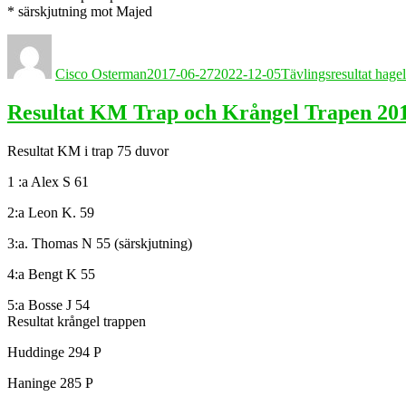
* särskjutning mot Majed
Författare
Publicerat
Kategorier
den
Cisco Osterman
2017-06-27
2022-12-05
Tävlingsresultat hage
Resultat KM Trap och Krångel Trapen 20
Resultat KM i trap 75 duvor
1 :a Alex S 61
2:a Leon K. 59
3:a. Thomas N 55 (särskjutning)
4:a Bengt K 55
5:a Bosse J 54
Resultat krångel trappen
Huddinge 294 P
Haninge 285 P